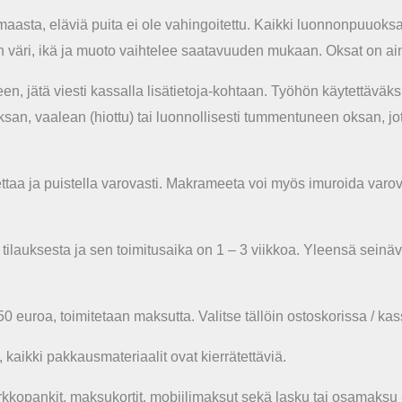
aasta, eläviä puita ei ole vahingoitettu. Kaikki luonnonpuuoksat 
 väri, ikä ja muoto vaihtelee saatavuuden mukaan. Oksat on aina
een, jätä viesti kassalla lisätietoja-kohtaan. Työhön käytettäväk
an, vaalean (hiottu) tai luonnollisesti tummentuneen oksan, jot
ttaa ja puistella varovasti. Makrameeta voi myös imuroida varova
lauksesta ja sen toimitusaika on 1 – 3 viikkoa. Yleensä seinäv
 50 euroa, toimitetaan maksutta.
Valitse tällöin ostoskorissa / ka
aikki pakkausmateriaalit ovat kierrätettäviä.
kkopankit, maksukortit, mobiilimaksut sekä lasku tai osamaksu 