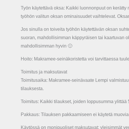
Työn käytettävä oksa: Kaikki luonnonpuut on kerätty m
työhön valitun oksan ominaisuudet vaihtelevat. Oksan
Jos sinulla on toiveita työhön käytettävän oksan suht
suoran, mahdollisimman käppyräisen tai kaartuvan oks
mahdollisimman hyvin 🙂
Hoito: Makramee-seinäkoristetta voi tarvittaessa tuule
Toimitus ja maksutavat
Toimitusaika: Makramee-seinävaate Lempi valmistuu ti
tilauksesta.
Toimitus: Kaikki tilaukset, joiden loppusumma ylittää
Pakkaus: Tilauksen pakkaamiseen ei käytetä muovia, k
Käytössä on monipuoliset maksutavat: yleisimmät ver