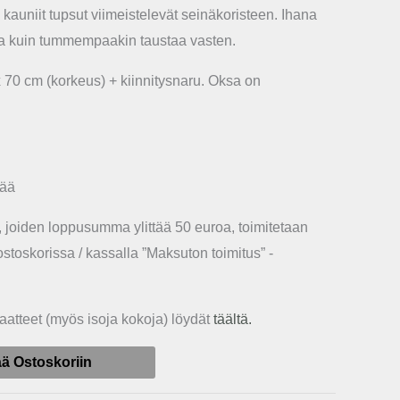
 kauniit tupsut viimeistelevät seinäkoristeen. Ihana
aa kuin tummempaakin taustaa vasten.
x 70 cm (korkeus) + kiinnitysnaru. Oksa on
vää
t, joiden loppusumma ylittää 50 euroa, toimitetaan
 ostoskorissa / kassalla ”Maksuton toimitus” -
atteet (myös isoja kokoja) löydät
täältä.
ää Ostoskoriin