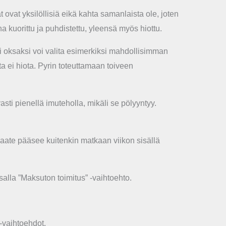
ovat yksilöllisiä eikä kahta samanlaista ole, joten
 kuorittu ja puhdistettu, yleensä myös hiottu.
si oksaksi voi valita esimerkiksi mahdollisimman
a ei hiota. Pyrin toteuttamaan toiveen
sti pienellä imuteholla, mikäli se pölyyntyy.
aate pääsee kuitenkin matkaan viikon sisällä
ssalla ”Maksuton toimitus” -vaihtoehto.
-vaihtoehdot.