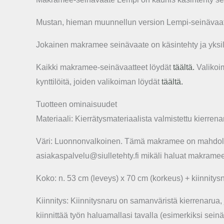
Mustan, hieman muunnellun version Lempi-seinävaat
Jokainen makramee seinävaate on käsintehty ja yksilöll
Kaikki makramee-seinävaatteet löydät
täältä.
Valikoim
kynttilöitä, joiden valikoiman löydät
täältä.
Tuotteen ominaisuudet
Materiaali: Kierrätysmateriaalista valmistettu kierren
Väri: Luonnonvalkoinen. Tämä makramee on mahdollis
asiakaspalvelu@siulletehty.fi mikäli haluat makrame
Koko: n. 53 cm (leveys) x 70 cm (korkeus) + kiinnit
Kiinnitys: Kiinnitysnaru on samanväristä kierrenarua, j
kiinnittää työn haluamallasi tavalla (esimerkiksi seinä