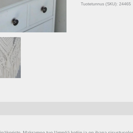
Tuotetunnus (SKU):
24465
äkoriste. Makramee tuo lämpöä kotiin ja on ihana sisustuselem