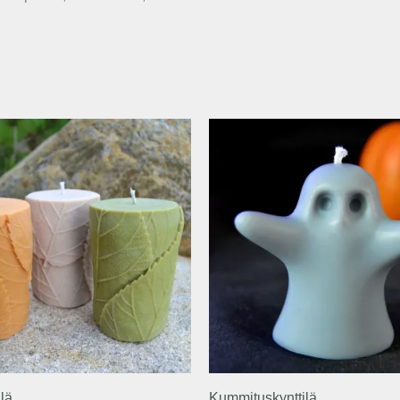
Hintaluokka:
Hintaluokka:
11,00 €
6,00 €
-
-
11,50 €
6,50 €
ilä
Kummituskynttilä