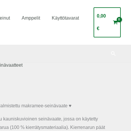
0,00
einut
Amppelit
Käyttötavarat
€
Hae
inävaatteet
almistettu makramee-seinävaate ♥
 kauniskuvioinen seinävaate, jossa on käytetty
arua (100 % kierrätysmateriaalia). Kierrenarun päät