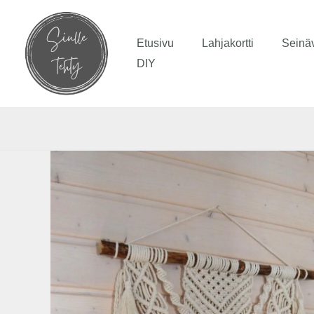
Siirry
sisältöön
Etusivu
Lahjakortti
Seinäv
DIY