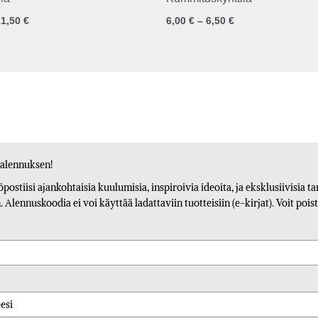
11,50
€
6,00
€
–
6,50
€
 alennuksen!
köpostiisi ajankohtaisia kuulumisia, inspiroivia ideoita, ja eksklusiivisia 
Alennuskoodia ei voi käyttää ladattaviin tuotteisiin (e-kirjat). Voit poist