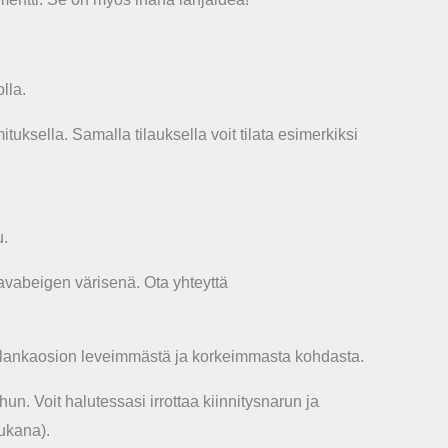
lla.
uksella. Samalla tilauksella voit tilata esimerkiksi
u.
vabeigen värisenä. Ota yhteyttä
en lankaosion leveimmästä ja korkeimmasta kohdasta.
un. Voit halutessasi irrottaa kiinnitysnarun ja
mukana).