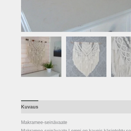
Kuvaus
Makramee-seinävaate
Makramee-seinävaate Lempi on kaunis käsintehty sein