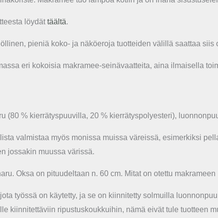
teesta löydät
täältä
.
inen, pieniä koko- ja näköeroja tuotteiden välillä saattaa siis o
assa eri kokoisia makramee-seinävaatteita, aina ilmaisella toimit
aru (80 % kierrätyspuuvilla, 20 % kierrätyspolyesteri), luonnonpu
ta valmistaa myös monissa muissa väreissä, esimerkiksi pella
en jossakin muussa värissä.
ysnaru. Oksa on pituudeltaan n. 60 cm. Mitat on otettu makrame
ota työssä on käytetty, ja se on kiinnitetty solmuilla luonnonpuuh
lle kiinnitettäviin ripustuskoukkuihin, nämä eivät tule tuotteen 