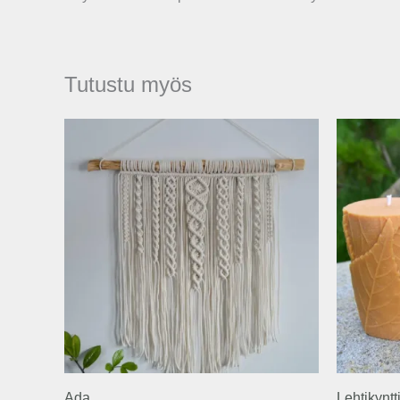
Tutustu myös
Ada
Lehtikyntt