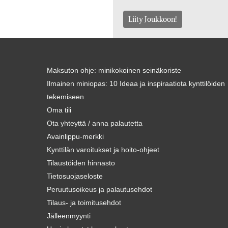
Liity Joukkoon!
Maksuton ohje: minikokoinen seinäkoriste
Ilmainen miniopas: 10 Ideaa ja inspiraatiota kynttilöiden
tekemiseen
Oma tili
Ota yhteyttä / anna palautetta
Avainlippu-merkki
Kynttilän varoitukset ja hoito-ohjeet
Tilaustöiden hinnasto
Tietosuojaseloste
Peruutusoikeus ja palautusehdot
Tilaus- ja toimitusehdot
Jälleenmyynti