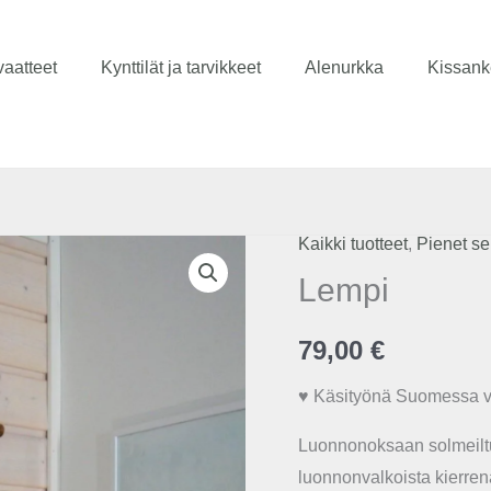
aatteet
Kynttilät ja tarvikkeet
Alenurkka
Kissank
Kaikki tuotteet
,
Pienet se
Lempi
Lempi
määrä
79,00
€
♥ Käsityönä Suomessa v
Luonnonoksaan solmeiltu
luonnonvalkoista kierren