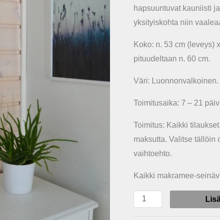
hapsuuntuvat kauniisti ja
yksityiskohta niin vaale
Koko: n. 53 cm (leveys) 
pituudeltaan n. 60 cm.
Väri: Luonnonvalkoinen.
Toimitusaika: 7 – 21 päi
Toimitus: Kaikki tilaukse
maksutta.
Valitse tällöin
vaihtoehto.
Kaikki makramee-seinäva
Lis